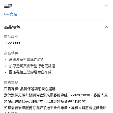
付款方式
品牌
信用卡一次付款
bac女鞋
LINE Pay
商品特色
Apple Pay
商品編號
街口支付
11223909
運送方式
商品特色
宅配
嚴選皮革打造率性鞋面
每筆NT$90，滿NT$1,000(含以上)免運費
加厚透氣真皮鞋墊行走更舒適
圓頭鞋楦上雙腳增添自在感
銷售重點
百貨專櫃~品質保證請您安心選購
對於選擇尺碼有疑問時歡迎來電客服專線 02-82879898，客服人員
將貼心建議您適合的尺寸，以減少您換貨等待的時間)
如有需要後續服務可將鞋子送至全台專櫃，專櫃人員將會提供最貼