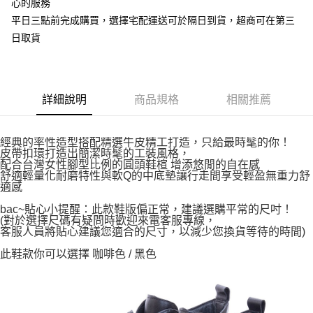
心的服務
平日三點前完成購買，選擇宅配運送可於隔日到貨，超商可在第三
日取貨
詳細說明
商品規格
相關推薦
經典的率性造型搭配精選牛皮精工打造，只給最時髦的你！
皮帶扣環打造出簡潔時髦的工裝風格，
配合台灣女性腳型比例的圓頭鞋楦 增添悠閒的自在感
舒適輕量化耐磨特性與軟Q的中底墊讓行走間享受輕盈無重力舒
適感
bac~貼心小提醒：此款鞋版偏正常，建議選購平常的尺吋！
(對於選擇尺碼有疑問時歡迎來電客服專線，
客服人員將貼心建議您適合的尺寸，以減少您換貨等待的時間)
此鞋款你可以選擇 咖啡色 / 黑色