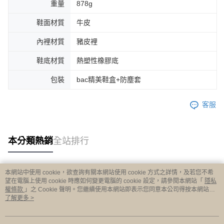
重量
878g
鞋面材質
牛皮
內裡材質
豬皮裡
鞋底材質
熱塑性橡膠底
包裝
bac精美鞋盒+防塵套
客服
本分類熱銷
全站排行
本網站中使用 cookie，欲查詢有關本網站使用 cookie 方式之詳情，及若您不希
熱門標籤
望在電腦上使用 cookie 時應如何變更電腦的 cookie 設定，請參閱本網站「
隱私
權條款
」之 Cookie 聲明。您繼續使用本網站即表示您同意本公司得按本網站使
用條款之 Cookie 聲明使用 cookie。
了解更多 >