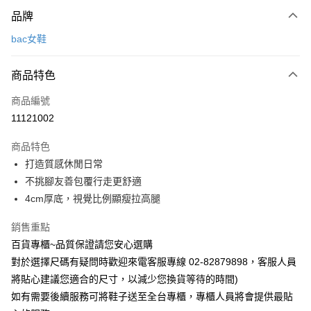
付款方式
品牌
信用卡一次付款
bac女鞋
LINE Pay
商品特色
Apple Pay
商品編號
街口支付
11121002
運送方式
商品特色
宅配
打造質感休閒日常
每筆NT$90，滿NT$1,000(含以上)免運費
不挑腳友善包覆行走更舒適
4cm厚底，視覺比例顯瘦拉高腿
銷售重點
百貨專櫃~品質保證請您安心選購
對於選擇尺碼有疑問時歡迎來電客服專線 02-82879898，客服人員
將貼心建議您適合的尺寸，以減少您換貨等待的時間)
如有需要後續服務可將鞋子送至全台專櫃，專櫃人員將會提供最貼