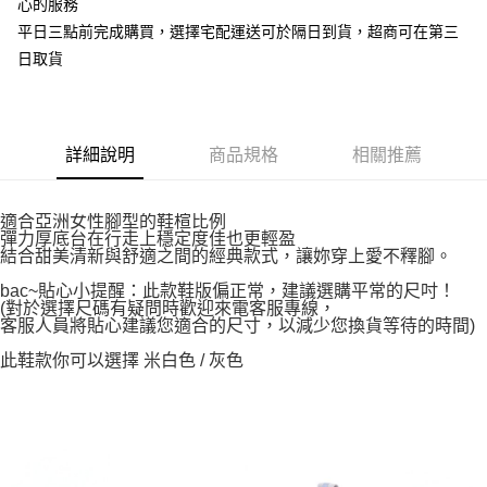
心的服務
平日三點前完成購買，選擇宅配運送可於隔日到貨，超商可在第三
日取貨
詳細說明
商品規格
相關推薦
適合亞洲女性腳型的鞋楦比例
彈力厚底台在行走上穩定度佳也更輕盈
結合甜美清新與舒適之間的經典款式，讓妳穿上愛不釋腳。
bac~貼心小提醒：此款鞋版偏正常，建議選購平常的尺吋！
(對於選擇尺碼有疑問時歡迎來電客服專線，
客服人員將貼心建議您適合的尺寸，以減少您換貨等待的時間)
此鞋款你可以選擇 米白色 / 灰色