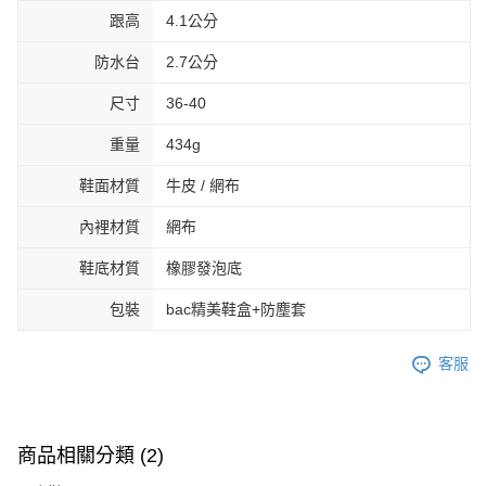
跟高
4.1公分
防水台
2.7公分
尺寸
36-40
重量
434g
鞋面材質
牛皮 / 網布
內裡材質
網布
鞋底材質
橡膠發泡底
包裝
bac精美鞋盒+防塵套
客服
商品相關分類 (2)