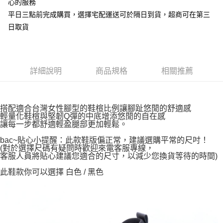
心的服務
平日三點前完成購買，選擇宅配運送可於隔日到貨，超商可在第三
日取貨
詳細說明
商品規格
相關推薦
搭配適合台灣女性腳型的鞋楦比例讓腳趾悠閒的舒適感
輕量化鞋楦與堅韌Q彈的中底增添悠閒的自在感
讓每一步都舒適輕盈腿部更加輕鬆。
bac~貼心小提醒：此款鞋版偏正常，建議選購平常的尺吋！
(對於選擇尺碼有疑問時歡迎來電客服專線，
客服人員將貼心建議您適合的尺寸，以減少您換貨等待的時間)
此鞋款你可以選擇 白色 / 黑色