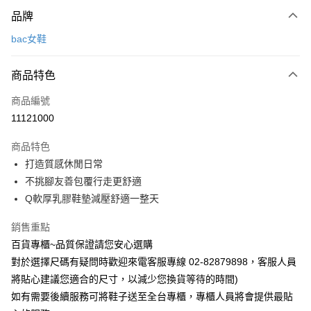
付款方式
品牌
信用卡一次付款
bac女鞋
LINE Pay
商品特色
Apple Pay
商品編號
街口支付
11121000
運送方式
商品特色
宅配
打造質感休閒日常
每筆NT$90，滿NT$1,000(含以上)免運費
不挑腳友善包覆行走更舒適
Q軟厚乳膠鞋墊減壓舒適一整天
銷售重點
百貨專櫃~品質保證請您安心選購
對於選擇尺碼有疑問時歡迎來電客服專線 02-82879898，客服人員
將貼心建議您適合的尺寸，以減少您換貨等待的時間)
如有需要後續服務可將鞋子送至全台專櫃，專櫃人員將會提供最貼