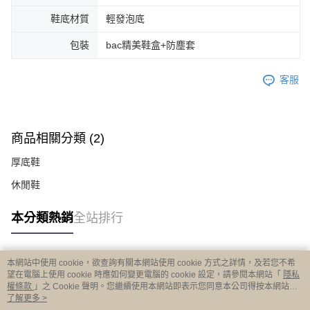
鞋底材質
輕發泡底
包裝
bac精美鞋盒+防塵套
客服
商品相關分類 (2)
厚底鞋
休閒鞋
本分類熱銷
全站排行
本網站中使用 cookie，欲查詢有關本網站使用 cookie 方式之詳情，及若您不希
熱門標籤
望在電腦上使用 cookie 時應如何變更電腦的 cookie 設定，請參閱本網站「
隱私
權條款
」之 Cookie 聲明。您繼續使用本網站即表示您同意本公司得按本網站使
用條款之 Cookie 聲明使用 cookie。
了解更多 >