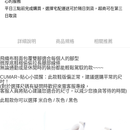
心的服務
平日三點前完成購買，選擇宅配運送可於隔日到貨，超商可在第三
日取貨
詳細說明
商品規格
相關推薦
飛織布鞋面包覆雙腳適合每個人的腳型
微厚底鞋楦偷偷拉長腿部線條
無論通勤或是休閒時的裝扮都能輕鬆駕馭的款~~~~
CUMAR~貼心小提醒：此款鞋版偏正常，建議選購平常的尺
吋！
(對於選擇尺碼有疑問時歡迎來電客服專線，
客服人員將貼心建議您適合的尺寸，以減少您換貨等待的時間)
此鞋款你可以選擇 米白色 / 灰色 / 黑色