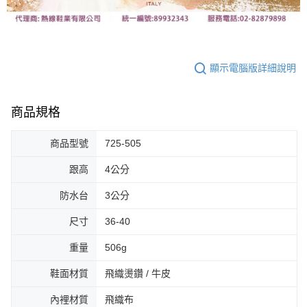
顯示電腦版詳細說明
商品規格
商品型號
725-505
跟高
4公分
防水台
3公分
尺寸
36-40
重量
506g
鞋面材質
飛織燙鑽 / 牛皮
內裡材質
飛織布