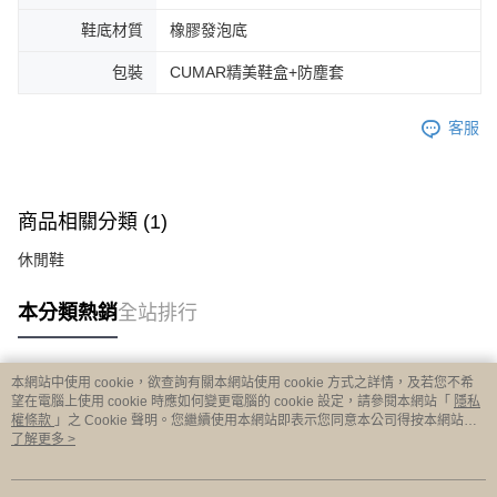
鞋底材質
橡膠發泡底
包裝
CUMAR精美鞋盒+防塵套
客服
商品相關分類 (1)
休閒鞋
本分類熱銷
全站排行
本網站中使用 cookie，欲查詢有關本網站使用 cookie 方式之詳情，及若您不希
熱門標籤
望在電腦上使用 cookie 時應如何變更電腦的 cookie 設定，請參閱本網站「
隱私
權條款
」之 Cookie 聲明。您繼續使用本網站即表示您同意本公司得按本網站使
用條款之 Cookie 聲明使用 cookie。
了解更多 >