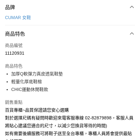
付款方式
品牌
信用卡一次付款
CUMAR 女鞋
LINE Pay
商品特色
Apple Pay
商品編號
街口支付
11120931
運送方式
商品特色
宅配
加厚Q軟彈力真皮透氣鞋墊
每筆NT$90，滿NT$1,000(含以上)免運費
輕量化厚底鞋楦
CHIC運動休閒鞋款
銷售重點
百貨專櫃~品質保證請您安心選購
對於選擇尺碼有疑問時歡迎來電客服專線 02-82879898，客服人員
將貼心建議您適合的尺寸，以減少您換貨等待的時間)
如有需要後續服務可將鞋子送至全台專櫃，專櫃人員將會提供最貼