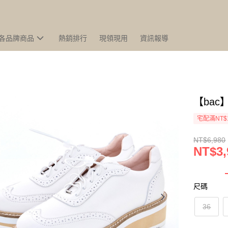
各品牌商品
熱銷排行
現領現用
資訊報導
【ba
宅配滿NT$
NT$6,980
NT$3,
尺碼
36