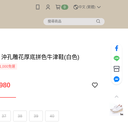
0
中文 (繁體)
c】沖孔雕花厚底拼色牛津鞋(白色)
1,000免運
980
37
38
39
40