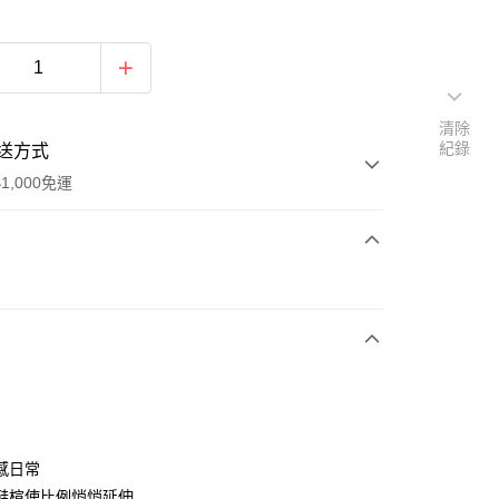
清除
紀錄
送方式
1,000免運
次付款
感日常
鞋楦使比例悄悄延伸