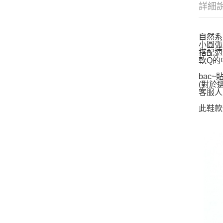
詳細
自然系
小圓弧
搭配適
軟Q的
bac
(對於
客服人
此鞋款