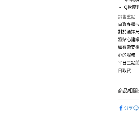
宅配
Q軟厚
每筆NT$9
銷售重點
百貨專櫃
對於選擇尺
將貼心建
如有需要
心的服務
平日三點
日取貨
商品相關分
厚底鞋
分享
休閒鞋