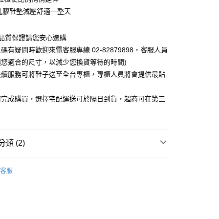
乳膠鞋墊減壓舒適一整天
0，滿NT$1,000(含以上)免運費
~品質保證請您安心選購
碼有疑問時歡迎來電客服專線 02-82879898，客服人員
議您適合的尺寸，以減少您換貨等待的時間)
後續服務可將鞋子送至全台專櫃，專櫃人員將會提供最貼
前完成購買，選擇宅配運送可於隔日到貨，超商可在第三
類 (2)
客服