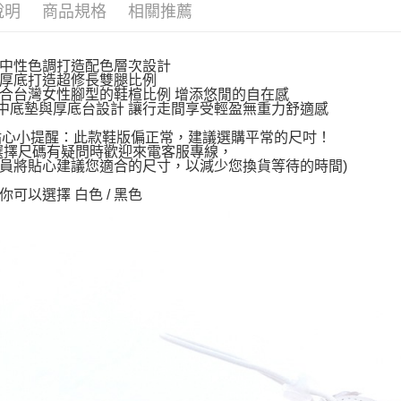
說明
商品規格
相關推薦
中性色調打造配色層次設計
厚底打造超修長雙腿比例
合台灣女性腳型的鞋楦比例 增添悠閒的自在感
中底墊與厚底台設計 讓行走間享受輕盈無重力舒適感
~貼心小提醒：此款鞋版偏正常，建議選購平常的尺吋！
選擇尺碼有疑問時歡迎來電客服專線，
員將貼心建議您適合的尺寸，以減少您換貨等待的時間)
你可以選擇 白色 / 黑色