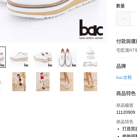
數量
付款與運
宅配滿NT$
付款方式
品牌
信用卡一
bac女鞋
LINE Pay
商品特色
Apple Pay
商品編號
街口支付
11120909
商品特色
打造質
運送方式
修飾感