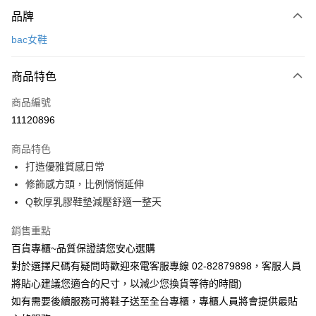
付款方式
品牌
信用卡一次付款
bac女鞋
LINE Pay
商品特色
Apple Pay
商品編號
街口支付
11120896
運送方式
商品特色
宅配
打造優雅質感日常
每筆NT$90，滿NT$1,000(含以上)免運費
修飾感方頭，比例悄悄延伸
Q軟厚乳膠鞋墊減壓舒適一整天
銷售重點
百貨專櫃~品質保證請您安心選購
對於選擇尺碼有疑問時歡迎來電客服專線 02-82879898，客服人員
將貼心建議您適合的尺寸，以減少您換貨等待的時間)
如有需要後續服務可將鞋子送至全台專櫃，專櫃人員將會提供最貼