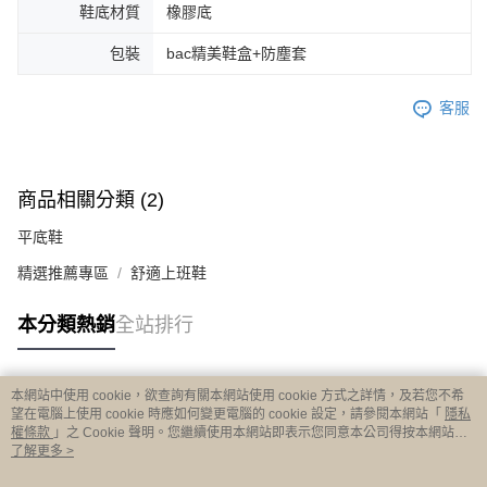
鞋底材質
橡膠底
包裝
bac精美鞋盒+防塵套
客服
商品相關分類 (2)
平底鞋
精選推薦專區
舒適上班鞋
本分類熱銷
全站排行
本網站中使用 cookie，欲查詢有關本網站使用 cookie 方式之詳情，及若您不希
熱門標籤
望在電腦上使用 cookie 時應如何變更電腦的 cookie 設定，請參閱本網站「
隱私
權條款
」之 Cookie 聲明。您繼續使用本網站即表示您同意本公司得按本網站使
用條款之 Cookie 聲明使用 cookie。
了解更多 >