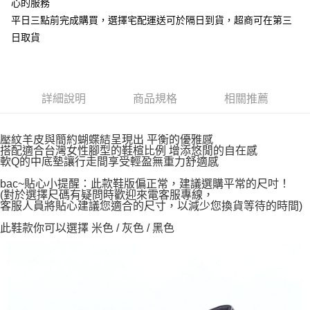
心的服務
平日三點前完成購買，選擇宅配運送可於隔日到貨，超商可在第三
日取貨
詳細說明
商品規格
相關推薦
壓紋羊皮與簡約蝴蝶結呈現出 平衡的優雅感
搭配適合台灣女性腳型的鞋楦比例 增添悠閒的自在感
軟Q的中底墊讓行走間享受輕盈無重力舒適感
bac~貼心小提醒：此款鞋版偏正常，建議選購平常的尺吋！
(對於選擇尺碼有疑問時歡迎來電客服專線，
客服人員將貼心建議您適合的尺寸，以減少您換貨等待的時間)
此鞋款你可以選擇 米色 / 灰色 / 黑色