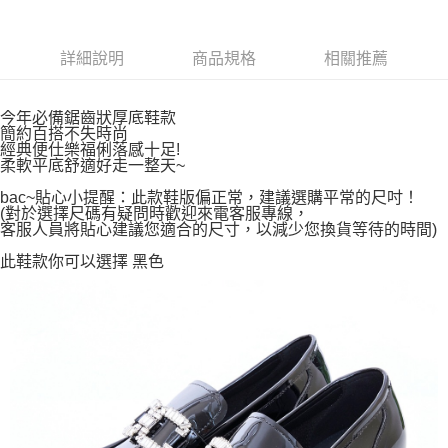
詳細說明
商品規格
相關推薦
今年必備鋸齒狀厚底鞋款
簡約百搭不失時尚
經典便仕樂福俐落感十足!
柔軟平底舒適好走一整天~
bac~貼心小提醒：此款鞋版偏正常，建議選購平常的尺吋！
(對於選擇尺碼有疑問時歡迎來電客服專線，
客服人員將貼心建議您適合的尺寸，以減少您換貨等待的時間)
此鞋款你可以選擇 黑色