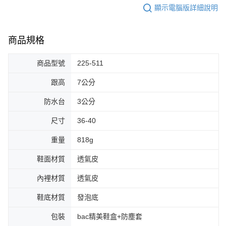
顯示電腦版詳細說明
商品規格
商品型號
225-511
跟高
7公分
防水台
3公分
尺寸
36-40
重量
818g
鞋面材質
透氣皮
內裡材質
透氣皮
鞋底材質
發泡底
包裝
bac精美鞋盒+防塵套