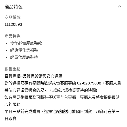
商品特色
Apple Pay
商品編號
街口支付
11120893
運送方式
商品特色
宅配
今年必備厚底鞋款
每筆NT$90，滿NT$1,000(含以上)免運費
經典便仕樂福鞋
輕量化厚底鞋楦
銷售重點
百貨專櫃~品質保證請您安心選購
對於選擇尺碼有疑問時歡迎來電客服專線 02-82879898，客服人員
將貼心建議您適合的尺寸，以減少您換貨等待的時間)
如有需要後續服務可將鞋子送至全台專櫃，專櫃人員將會提供最貼
心的服務
平日三點前完成購買，選擇宅配運送可於隔日到貨，超商可在第三
日取貨