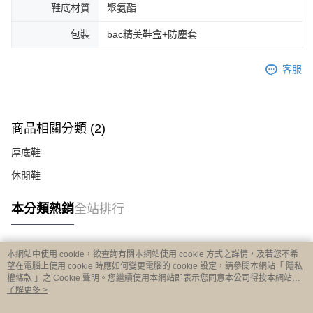
鞋底材質
聚氨酯
包裝
bac精美鞋盒+防塵套
客服
商品相關分類 (2)
厚底鞋
休閒鞋
本分類熱銷
全站排行
本網站中使用 cookie，欲查詢有關本網站使用 cookie 方式之詳情，及若您不希
熱門標籤
望在電腦上使用 cookie 時應如何變更電腦的 cookie 設定，請參閱本網站「
隱私
權條款
」之 Cookie 聲明。您繼續使用本網站即表示您同意本公司得按本網站使
用條款之 Cookie 聲明使用 cookie。
了解更多 >