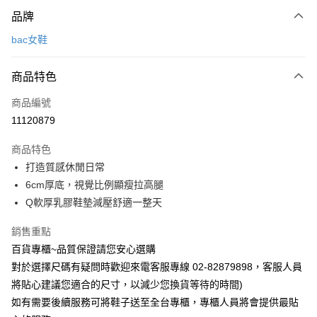
付款方式
品牌
信用卡一次付款
bac女鞋
LINE Pay
商品特色
Apple Pay
商品編號
街口支付
11120879
運送方式
商品特色
宅配
打造質感休閒日常
每筆NT$90，滿NT$1,000(含以上)免運費
6cm厚底，視覺比例顯瘦拉高腿
Q軟厚乳膠鞋墊減壓舒適一整天
銷售重點
百貨專櫃~品質保證請您安心選購
對於選擇尺碼有疑問時歡迎來電客服專線 02-82879898，客服人員
將貼心建議您適合的尺寸，以減少您換貨等待的時間)
如有需要後續服務可將鞋子送至全台專櫃，專櫃人員將會提供最貼