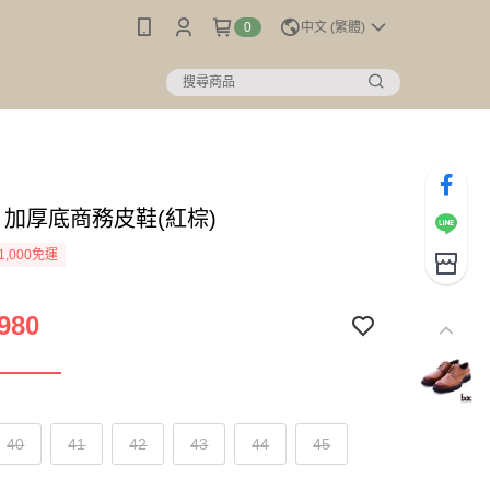
0
中文 (繁體)
】加厚底商務皮鞋(紅棕)
1,000免運
980
40
41
42
43
44
45