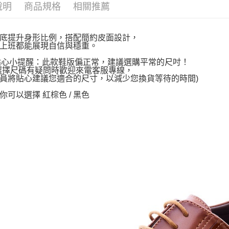
說明
商品規格
相關推薦
底提升身形比例，搭配簡約皮面設計，
上班都能展現自信與穩重。
~貼心小提醒：此款鞋版偏正常，建議選購平常的尺吋！
選擇尺碼有疑問時歡迎來電客服專線，
員將貼心建議您適合的尺寸，以減少您換貨等待的時間)
你可以選擇 紅棕色 / 黑色