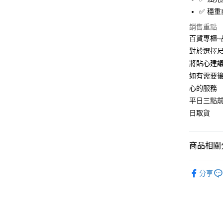
宅配
✅ 穩
每筆NT$9
銷售重點
百貨專櫃
對於選擇尺
將貼心建
如有需要
心的服務
平日三點
日取貨
商品相關分
👞男鞋款
分享
👞男生穿
👞2026
👞男鞋款