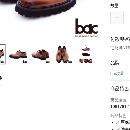
數量
付款與運
宅配滿NT$
付款方式
品牌
信用卡一
bac男鞋
LINE Pay
商品特色
Apple Pay
商品編號
街口支付
10817612
商品特色
✅ 厚
運送方式
✅ 油