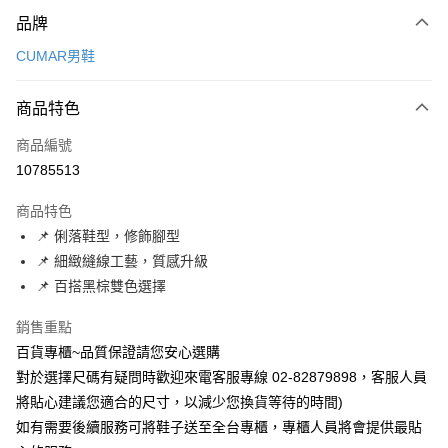
付款方式
品牌
信用卡一次付款
CUMAR男鞋
LINE Pay
商品特色
Apple Pay
商品編號
街口支付
10785513
運送方式
商品特色
宅配
📌 俐落鞋型，修飾腳型
每筆NT$90，滿NT$1,000(含以上)免運費
📌 細緻縫線工藝，質感升級
📌 百搭黑棕雙色選擇
銷售重點
百貨專櫃~品質保證請您安心選購
對於選擇尺碼有疑問時歡迎來電客服專線 02-82879898，客服人員
將貼心建議您適合的尺寸，以減少您換貨等待的時間)
如有需要後續服務可將鞋子送至全台專櫃，專櫃人員將會提供最貼