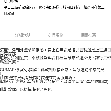
心的服務
平日三點前完成購買，選擇宅配運送可於隔日到貨，超商可在第三
日取貨
詳細說明
商品規格
相關推薦
這雙牛津鞋外型簡潔俐落，穿上它無論是搭配西裝還是上班族日
常穿搭都
能展現沉穩氣質。柔軟鞋墊與合腳楦型帶來舒適步伐，讓行走輕
鬆無負擔。
CUMAR~貼心小提醒：此款鞋版偏正常，建議選購平常的尺
吋！
(對於選擇尺碼有疑問時歡迎來電客服專線，
客服人員將貼心建議您適合的尺寸，以減少您換貨等待的時間)
此鞋款你可以選擇 棕色 / 黑色