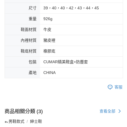
尺寸
39，40，40，42，43，44，45
重量
926g
鞋面材質
牛皮
內裡材質
豬皮裡
鞋底材質
橡膠底
包裝
CUMAR精美鞋盒+防塵套
產地
CHINA
客服
商品相關分類 (3)
查看全部
👞男鞋款式
紳士鞋