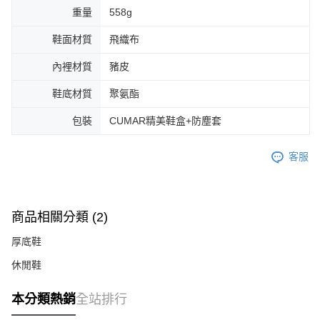
重量
558g
鞋面材質
飛織布
內裡材質
豬皮
鞋底材質
聚氨酯
包裝
CUMAR精美鞋盒+防塵套
客服
商品相關分類 (2)
厚底鞋
休閒鞋
本分類熱銷
全站排行