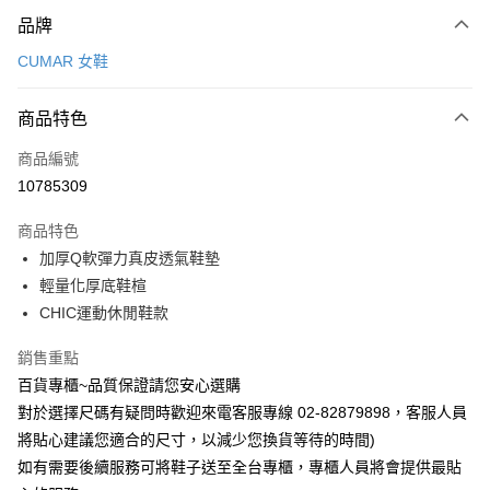
付款方式
品牌
信用卡一次付款
CUMAR 女鞋
LINE Pay
商品特色
Apple Pay
商品編號
街口支付
10785309
運送方式
商品特色
宅配
加厚Q軟彈力真皮透氣鞋墊
每筆NT$90，滿NT$1,000(含以上)免運費
輕量化厚底鞋楦
CHIC運動休閒鞋款
銷售重點
百貨專櫃~品質保證請您安心選購
對於選擇尺碼有疑問時歡迎來電客服專線 02-82879898，客服人員
將貼心建議您適合的尺寸，以減少您換貨等待的時間)
如有需要後續服務可將鞋子送至全台專櫃，專櫃人員將會提供最貼