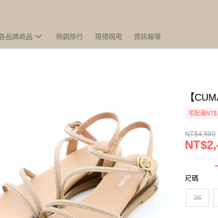
各品牌商品
熱銷排行
現領現用
資訊報導
【CU
宅配滿NT$
NT$4,980
NT$2,
尺碼
35