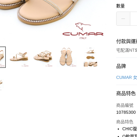
數量
付款與運
宅配滿NT$
付款方式
品牌
信用卡一
CUMAR 
LINE Pay
商品特色
Apple Pay
商品編號
街口支付
10785300
商品特色
CHIC
運送方式
Q軟厚