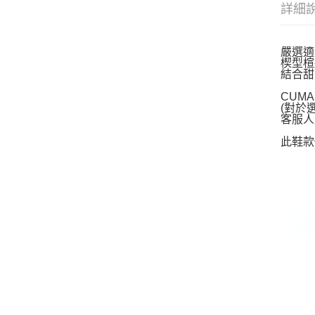
詳細
嚴選適
楔型楦
結合甜
CUM
(對於
客服人
此鞋款你