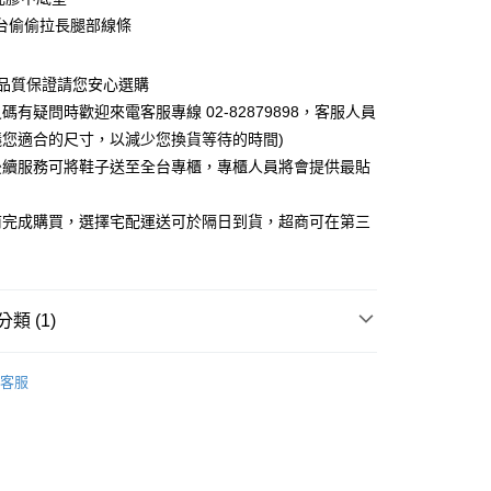
台偷偷拉長腿部線條
0，滿NT$1,000(含以上)免運費
~品質保證請您安心選購
碼有疑問時歡迎來電客服專線 02-82879898，客服人員
議您適合的尺寸，以減少您換貨等待的時間)
後續服務可將鞋子送至全台專櫃，專櫃人員將會提供最貼
前完成購買，選擇宅配運送可於隔日到貨，超商可在第三
類 (1)
客服