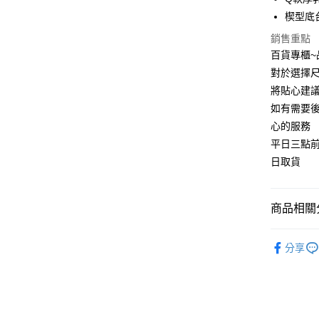
宅配
楔型底
每筆NT$9
銷售重點
百貨專櫃
對於選擇尺
將貼心建
如有需要
心的服務
平日三點
日取貨
商品相關分
涼托鞋
分享