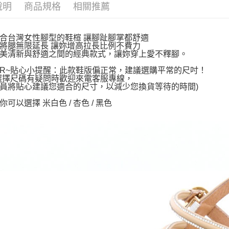
說明
商品規格
相關推薦
合台灣女性腳型的鞋楦 讓腳趾腳掌都舒適
將腿無限延長 讓妳增高拉長比例不費力
美清新與舒適之間的經典款式，讓妳穿上愛不釋腳。
AR~貼心小提醒：此款鞋版偏正常，建議選購平常的尺吋！
選擇尺碼有疑問時歡迎來電客服專線，
員將貼心建議您適合的尺寸，以減少您換貨等待的時間)
可以選擇 米白色 / 杏色 / 黑色