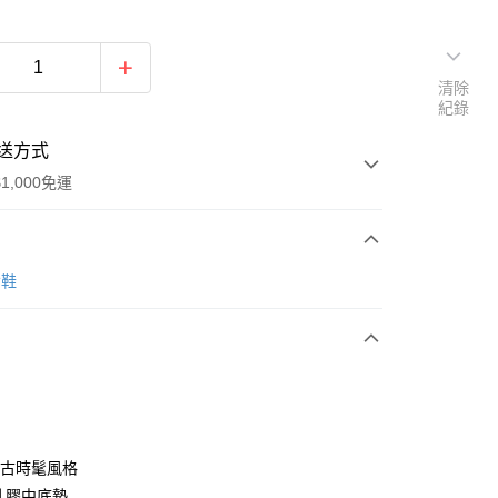
清除
紀錄
送方式
1,000免運
次付款
女鞋
復古時髦風格
乳膠中底墊