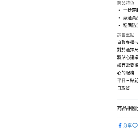
商品特色
一秒穿脫
運送方式
嚴選高
宅配
穩固防
每筆NT$9
銷售重點
百貨專櫃
對於選擇尺
將貼心建
如有需要
心的服務
平日三點
日取貨
商品相關分
👞男鞋款
分享
👞男生穿