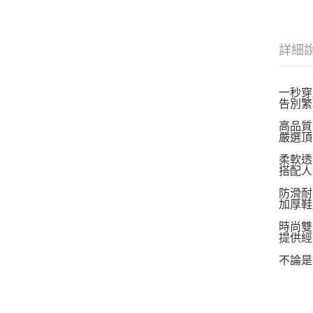
詳細
一秒穿
告別繁
高品質
嚴選頂
柔軟透
搭配人
防滑耐
加厚鞋
時尚雙
提供經
不論是