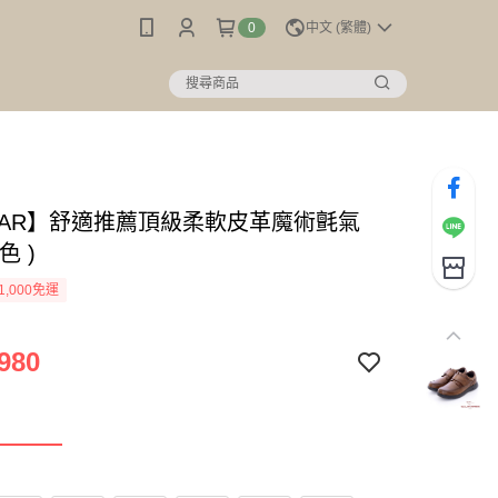
0
中文 (繁體)
MAR】舒適推薦頂級柔軟皮革魔術氈氣
色 )
1,000免運
980