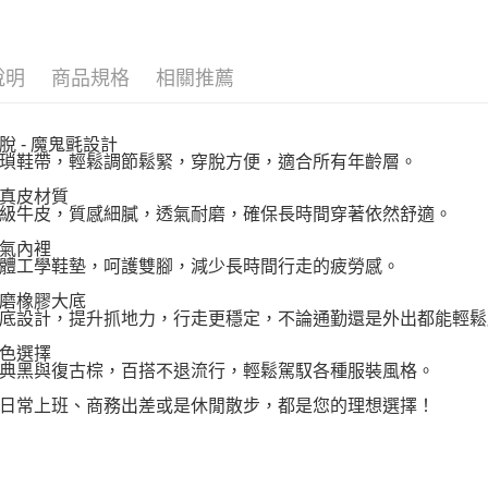
說明
商品規格
相關推薦
脫 - 魔鬼氈設計
瑣鞋帶，輕鬆調節鬆緊，穿脫方便，適合所有年齡層。
真皮材質
級牛皮，質感細膩，透氣耐磨，確保長時間穿著依然舒適。
氣內裡
體工學鞋墊，呵護雙腳，減少長時間行走的疲勞感。
磨橡膠大底
底設計，提升抓地力，行走更穩定，不論通勤還是外出都能輕鬆
色選擇
典黑與復古棕，百搭不退流行，輕鬆駕馭各種服裝風格。
日常上班、商務出差或是休閒散步，都是您的理想選擇！