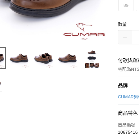
39
數量
付款與運
宅配滿NT$
付款方式
品牌
信用卡一
CUMAR
LINE Pay
商品特色
Apple Pay
商品編號
街口支付
10675416