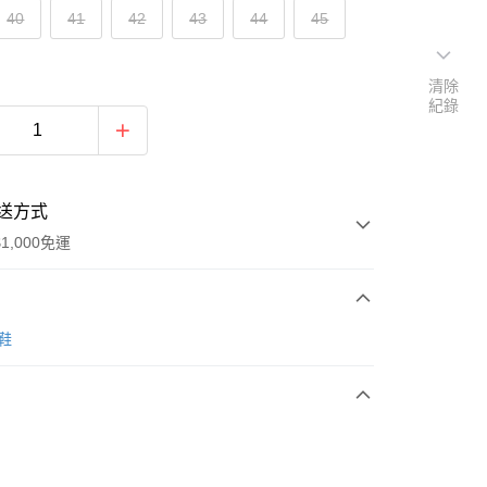
40
41
42
43
44
45
清除
紀錄
送方式
1,000免運
次付款
男鞋