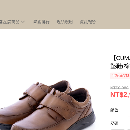
各品牌商品
熱銷排行
現領現用
資訊報導
【CU
墊鞋(棕
宅配滿NT$
NT$6,980
NT$2,
顏色
尺碼