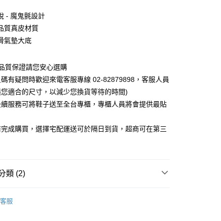
 - 魔鬼氈設計
品質真皮材質
滑氣墊大底
0，滿NT$1,000(含以上)免運費
~品質保證請您安心選購
碼有疑問時歡迎來電客服專線 02-82879898，客服人員
議您適合的尺寸，以減少您換貨等待的時間)
後續服務可將鞋子送至全台專櫃，專櫃人員將會提供最貼
前完成購買，選擇宅配運送可於隔日到貨，超商可在第三
類 (2)
式
氣墊鞋
客服
搭風格特搜
舒適通勤