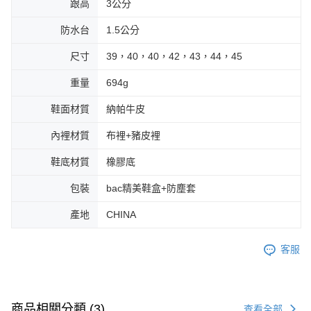
跟高
3公分
防水台
1.5公分
尺寸
39，40，40，42，43，44，45
重量
694g
鞋面材質
納帕牛皮
內裡材質
布裡+豬皮裡
鞋底材質
橡膠底
包裝
bac精美鞋盒+防塵套
產地
CHINA
客服
商品相關分類 (3)
查看全部