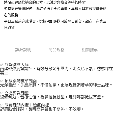
將貼心建議您適合的尺寸，以減少您換貨等待的時間)
如有需要後續服務可將鞋子送至全台專櫃，專櫃人員將會提供最貼
心的服務
平日三點前完成購買，選擇宅配運送可於隔日到貨，超商可在第三
日取貨
詳細說明
商品規格
相關推薦
✅ 氣墊減壓大底
內建輕彈氣墊設計，有效分散足部壓力，走久也不累，彷彿踩在
雲上！
✅ 頂級柔韌皮革鞋面
光澤自然，手感細膩，不僅耐穿，更展現低調奢華的紳士品味。
✅ 立體剪裁鞋型
線條俐落、包覆性佳，視覺拉長腳型，走到哪都挺拔有型。
✅ 厚實鞋領內襯＋透氣內裡
舒適貼合腳踝，長時間穿著也不悶熱、不咬腳。