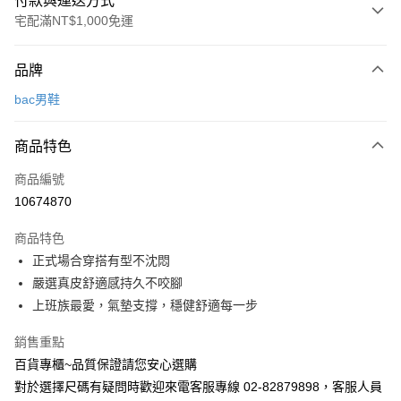
付款與運送方式
宅配滿NT$1,000免運
付款方式
品牌
信用卡一次付款
bac男鞋
LINE Pay
商品特色
Apple Pay
商品編號
街口支付
10674870
運送方式
商品特色
宅配
正式場合穿搭有型不沈悶
每筆NT$90，滿NT$1,000(含以上)免運費
嚴選真皮舒適感持久不咬腳
上班族最愛，氣墊支撐，穩健舒適每一步
銷售重點
百貨專櫃~品質保證請您安心選購
對於選擇尺碼有疑問時歡迎來電客服專線 02-82879898，客服人員