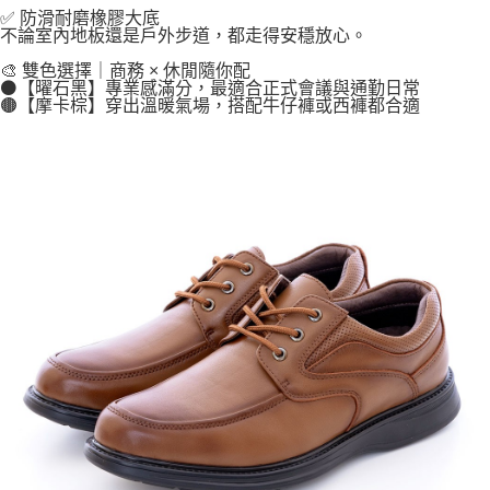
✅ 防滑耐磨橡膠大底
不論室內地板還是戶外步道，都走得安穩放心。
🎨 雙色選擇｜商務 × 休閒隨你配
⚫【曜石黑】專業感滿分，最適合正式會議與通勤日常
🟤【摩卡棕】穿出溫暖氣場，搭配牛仔褲或西褲都合適