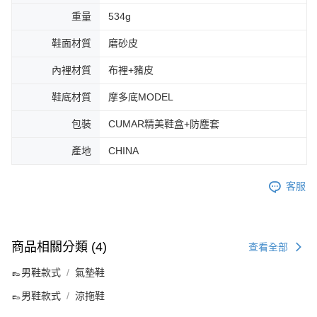
重量
534g
鞋面材質
磨砂皮
內裡材質
布裡+豬皮
鞋底材質
摩多底MODEL
包裝
CUMAR精美鞋盒+防塵套
產地
CHINA
客服
商品相關分類 (4)
查看全部
👞男鞋款式
氣墊鞋
👞男鞋款式
涼拖鞋