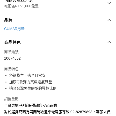
付款與運送方式
宅配滿NT$1,000免運
付款方式
品牌
信用卡一次付款
CUMAR男鞋
LINE Pay
商品特色
Apple Pay
商品編號
街口支付
10674852
運送方式
商品特色
宅配
舒適為主，適合日常穿
每筆NT$90，滿NT$1,000(含以上)免運費
加厚Q軟彈力真皮透氣鞋墊
適合台灣男性腳型的鞋楦比例
銷售重點
百貨專櫃~品質保證請您安心選購
對於選擇尺碼有疑問時歡迎來電客服專線 02-82879898，客服人員