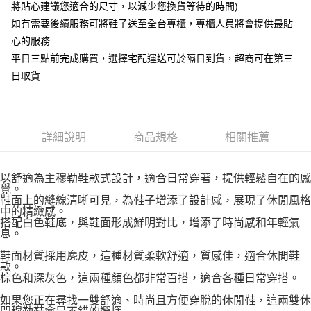
將貼心建議您適合的尺寸，以減少您換貨等待的時間)
如有需要後續服務可將鞋子送至全台專櫃，專櫃人員將會提供最貼
心的服務
平日三點前完成購買，選擇宅配運送可於隔日到貨，超商可在第三
日取貨
詳細說明
商品規格
相關推薦
以舒適為主穆勒鞋款式設計，適合日常穿著，提供輕鬆自在的感
覺。
鞋面上的縫線清晰可見，為鞋子增添了設計感，展現了休閒風格
中的精緻感。
搭配白色鞋底，與鞋面形成鮮明對比，增添了時尚感和年輕氣
息。
鞋面材質採用麂皮，這種材質柔軟舒適，質感佳，適合休閒鞋
款。
棕色和深灰色，這兩種顏色都非常百搭，適合各種日常穿搭。
如果您正在尋找一雙舒適、時尚且方便穿脫的休閒鞋，這兩雙休