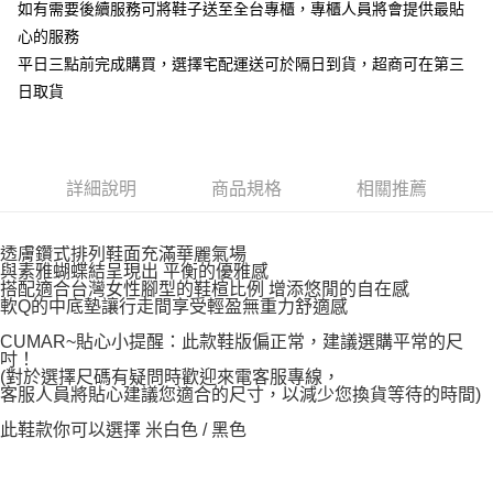
如有需要後續服務可將鞋子送至全台專櫃，專櫃人員將會提供最貼
心的服務
平日三點前完成購買，選擇宅配運送可於隔日到貨，超商可在第三
日取貨
詳細說明
商品規格
相關推薦
透膚鑽式排列鞋面充滿華麗氣場
與素雅蝴蝶結呈現出 平衡的優雅感
搭配適合台灣女性腳型的鞋楦比例 增添悠閒的自在感
軟Q的中底墊讓行走間享受輕盈無重力舒適感
CUMAR~貼心小提醒：此款鞋版偏正常，建議選購平常的尺
吋！
(對於選擇尺碼有疑問時歡迎來電客服專線，
客服人員將貼心建議您適合的尺寸，以減少您換貨等待的時間)
此鞋款你可以選擇 米白色 / 黑色