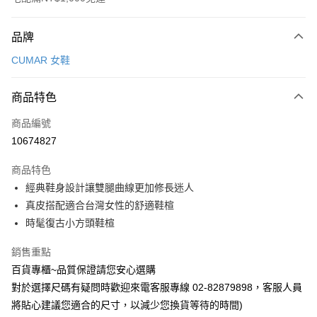
付款方式
品牌
信用卡一次付款
CUMAR 女鞋
LINE Pay
商品特色
Apple Pay
商品編號
街口支付
10674827
運送方式
商品特色
宅配
經典鞋身設計讓雙腿曲線更加修長迷人
每筆NT$90，滿NT$1,000(含以上)免運費
真皮搭配適合台灣女性的舒適鞋楦
時髦復古小方頭鞋楦
銷售重點
百貨專櫃~品質保證請您安心選購
對於選擇尺碼有疑問時歡迎來電客服專線 02-82879898，客服人員
將貼心建議您適合的尺寸，以減少您換貨等待的時間)