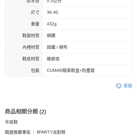
防水台
0.3公分
尺寸
36-40
重量
432g
鞋面材質
網鑽
內裡材質
超纖 / 網布
鞋底材質
橡膠底
包裝
CUMAR精美鞋盒+防塵套
客服
商品相關分類 (2)
平底鞋
精選推薦專區
💃PARTY派對鞋