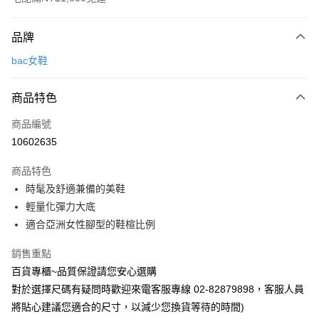
付款方式
品牌
信用卡一次付款
bac女鞋
LINE Pay
商品特色
Apple Pay
商品編號
街口支付
10602635
運送方式
商品特色
宅配
時髦及舒適兼備的美鞋
每筆NT$90，滿NT$1,000(含以上)免運費
輕量化彈力大底
適合亞洲女性腳型的鞋楦比例
銷售重點
百貨專櫃~品質保證請您安心選購
對於選擇尺碼有疑問時歡迎來電客服專線 02-82879898，客服人員
將貼心建議您適合的尺寸，以減少您換貨等待的時間)