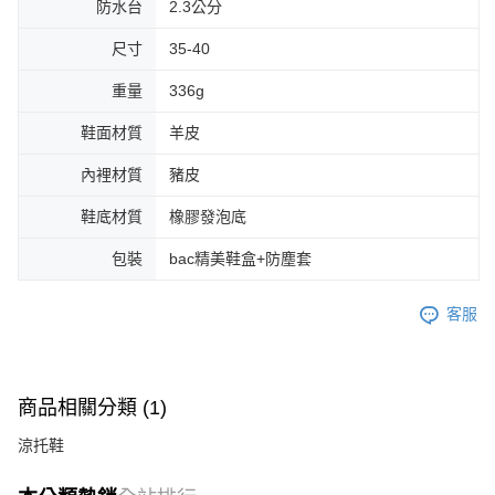
防水台
2.3公分
尺寸
35-40
重量
336g
鞋面材質
羊皮
內裡材質
豬皮
鞋底材質
橡膠發泡底
包裝
bac精美鞋盒+防塵套
客服
商品相關分類 (1)
涼托鞋