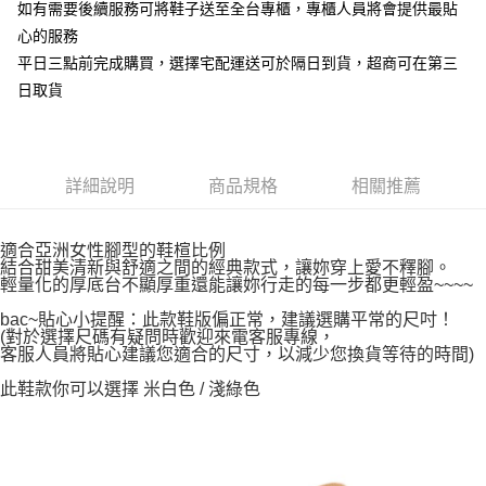
如有需要後續服務可將鞋子送至全台專櫃，專櫃人員將會提供最貼
心的服務
平日三點前完成購買，選擇宅配運送可於隔日到貨，超商可在第三
日取貨
詳細說明
商品規格
相關推薦
適合亞洲女性腳型的鞋楦比例
結合甜美清新與舒適之間的經典款式，讓妳穿上愛不釋腳。
輕量化的厚底台不顯厚重還能讓妳行走的每一步都更輕盈~~~~
bac~貼心小提醒：此款鞋版偏正常，建議選購平常的尺吋！
(對於選擇尺碼有疑問時歡迎來電客服專線，
客服人員將貼心建議您適合的尺寸，以減少您換貨等待的時間)
此鞋款你可以選擇 米白色 / 淺綠色