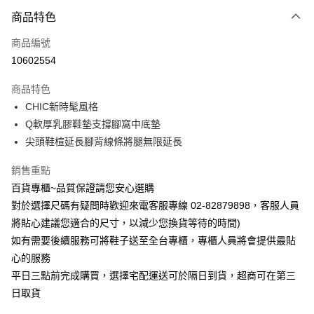
商品特色
Apple Pay
商品編號
街口支付
10602554
運送方式
商品特色
宅配
CHIC新時髦風格
每筆NT$90，滿NT$1,000(含以上)免運費
Q軟厚乳膠鞋墊支撐腳窩中底墊
尖頭鞋楦延長腳背線條將腿無限延長
銷售重點
百貨專櫃~品質保證請您安心選購
對於選擇尺碼有疑問時歡迎來電客服專線 02-82879898，客服人員
將貼心建議您適合的尺寸，以減少您換貨等待的時間)
如有需要後續服務可將鞋子送至全台專櫃，專櫃人員將會提供最貼
心的服務
平日三點前完成購買，選擇宅配運送可於隔日到貨，超商可在第三
日取貨