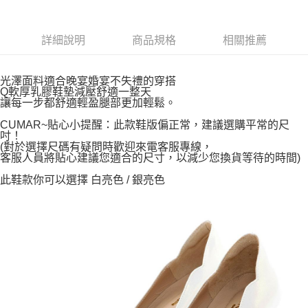
詳細說明
商品規格
相關推薦
光澤面料適合晚宴婚宴不失禮的穿搭
Q軟厚乳膠鞋墊減壓舒適一整天
讓每一步都舒適輕盈腿部更加輕鬆。
CUMAR~貼心小提醒：此款鞋版偏正常，建議選購平常的尺
吋！
(對於選擇尺碼有疑問時歡迎來電客服專線，
客服人員將貼心建議您適合的尺寸，以減少您換貨等待的時間)
此鞋款你可以選擇 白亮色 / 銀亮色