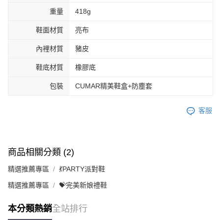
重量
418g
鞋面材質
亮布
內裡材質
豬皮
鞋底材質
橡膠底
包裝
CUMAR精美鞋盒+防塵套
客服
商品相關分類 (2)
精選推薦專區
💃PARTY派對鞋
精選推薦專區
💝完美新娘禮鞋
本分類熱銷
全站排行