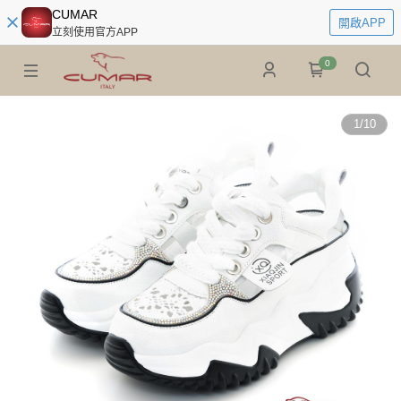
CUMAR
開啟APP
立刻使用官方APP
0
1
/
10