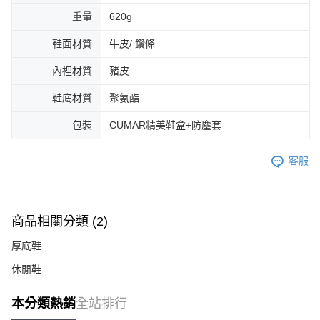
重量
620g
鞋面材質
牛皮/ 鑽條
內裡材質
豬皮
鞋底材質
聚氨酯
包裝
CUMAR精美鞋盒+防塵套
客服
商品相關分類 (2)
厚底鞋
休閒鞋
本分類熱銷
全站排行