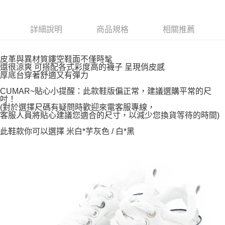
詳細說明
商品規格
相關推薦
皮革與異材質鏤空鞋面不僅時髦
還很涼爽 可搭配各式彩度高的襪子 呈現俏皮感
厚底台穿著舒適又有彈力
CUMAR~貼心小提醒：此款鞋版偏正常，建議選購平常的尺
吋！
(對於選擇尺碼有疑問時歡迎來電客服專線，
客服人員將貼心建議您適合的尺寸，以減少您換貨等待的時間)
此鞋款你可以選擇 米白*芋灰色 / 白*黑