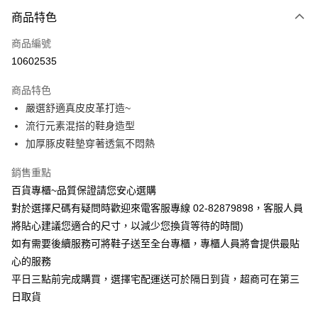
商品特色
Apple Pay
商品編號
街口支付
10602535
運送方式
商品特色
宅配
嚴選舒適真皮皮革打造~
每筆NT$90，滿NT$1,000(含以上)免運費
流行元素混搭的鞋身造型
加厚豚皮鞋墊穿著透氣不悶熱
銷售重點
百貨專櫃~品質保證請您安心選購
對於選擇尺碼有疑問時歡迎來電客服專線 02-82879898，客服人員
將貼心建議您適合的尺寸，以減少您換貨等待的時間)
如有需要後續服務可將鞋子送至全台專櫃，專櫃人員將會提供最貼
心的服務
平日三點前完成購買，選擇宅配運送可於隔日到貨，超商可在第三
日取貨