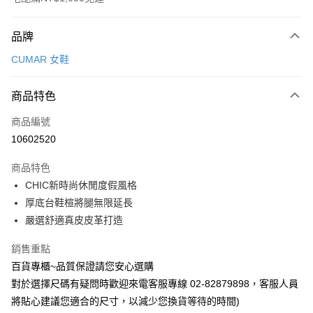
付款方式
品牌
信用卡一次付款
CUMAR 女鞋
LINE Pay
商品特色
Apple Pay
商品編號
街口支付
10602520
運送方式
商品特色
宅配
CHIC新時尚休閒度假風格
每筆NT$90，滿NT$1,000(含以上)免運費
厚底台鞋楦將腿無限延長
嚴選舒適真皮皮革打造
銷售重點
百貨專櫃~品質保證請您安心選購
對於選擇尺碼有疑問時歡迎來電客服專線 02-82879898，客服人員
將貼心建議您適合的尺寸，以減少您換貨等待的時間)