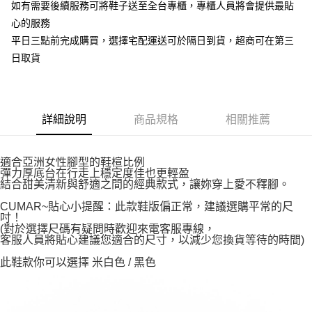
如有需要後續服務可將鞋子送至全台專櫃，專櫃人員將會提供最貼
心的服務
平日三點前完成購買，選擇宅配運送可於隔日到貨，超商可在第三
日取貨
詳細說明
商品規格
相關推薦
適合亞洲女性腳型的鞋楦比例
彈力厚底台在行走上穩定度佳也更輕盈
結合甜美清新與舒適之間的經典款式，讓妳穿上愛不釋腳。
CUMAR~貼心小提醒：此款鞋版偏正常，建議選購平常的尺
吋！
(對於選擇尺碼有疑問時歡迎來電客服專線，
客服人員將貼心建議您適合的尺寸，以減少您換貨等待的時間)
此鞋款你可以選擇 米白色 / 黑色