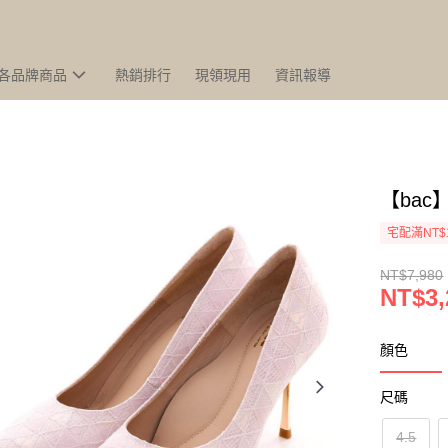
各品牌商品
熱銷排行
現領現用
資訊報導
【ba
宅配滿NT$
NT$7,980
NT$3,
顏色
尺碼
4.5