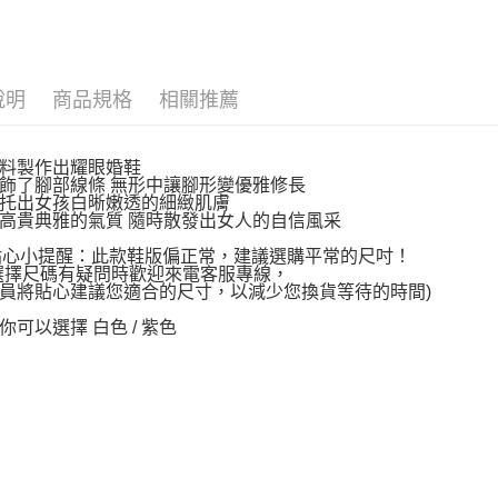
說明
商品規格
相關推薦
料製作出耀眼婚鞋
飾了腳部線條 無形中讓腳形變優雅修長
托出女孩白晰嫩透的細緻肌膚
高貴典雅的氣質 隨時散發出女人的自信風采
~貼心小提醒：此款鞋版偏正常，建議選購平常的尺吋！
選擇尺碼有疑問時歡迎來電客服專線，
員將貼心建議您適合的尺寸，以減少您換貨等待的時間)
你可以選擇 白色 / 紫色