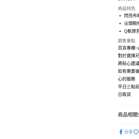
商品特色
閃亮布
運送方式
尖頭鞋
宅配
Q軟厚
每筆NT$9
銷售重點
百貨專櫃
對於選擇尺
將貼心建
如有需要
心的服務
平日三點
日取貨
商品相關分
精選推薦
分享
精選推薦