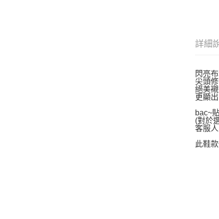
詳細
閃亮布
尖頭修
絕美襯
更顯出
bac
(對於
客服人
此鞋款