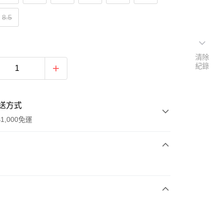
8.5
清除
紀錄
送方式
1,000免運
次付款