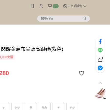
0
中文 (繁體)
c】閃耀金蔥布尖頭高跟鞋(紫色)
1,000免運
280
5
5.5
6
6.5
7
7.5