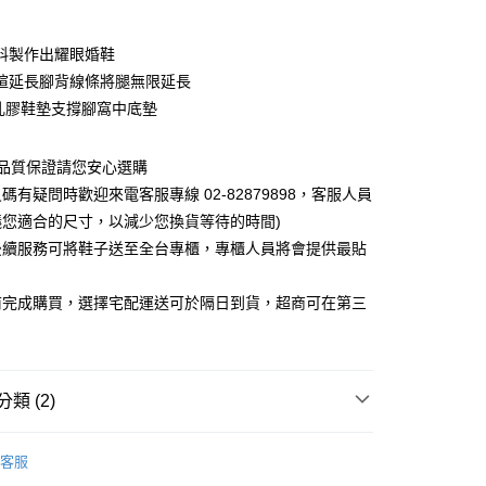
料製作出耀眼婚鞋
楦延長腳背線條將腿無限延長
乳膠鞋墊支撐腳窩中底墊
0，滿NT$1,000(含以上)免運費
~品質保證請您安心選購
碼有疑問時歡迎來電客服專線 02-82879898，客服人員
議您適合的尺寸，以減少您換貨等待的時間)
後續服務可將鞋子送至全台專櫃，專櫃人員將會提供最貼
前完成購買，選擇宅配運送可於隔日到貨，超商可在第三
類 (2)
專區
💃PARTY派對鞋
客服
專區
💝完美新娘禮鞋