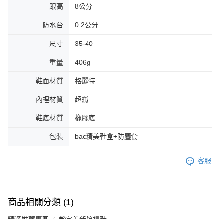
跟高
8公分
防水台
0.2公分
尺寸
35-40
重量
406g
鞋面材質
格麗特
內裡材質
超纖
鞋底材質
橡膠底
包裝
bac精美鞋盒+防塵套
客服
商品相關分類 (1)
精選推薦專區
💝完美新娘禮鞋