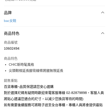
付款方式
品牌
信用卡一次付款
bac女鞋
LINE Pay
商品特色
Apple Pay
商品編號
街口支付
10602494
運送方式
商品特色
宅配
CHIC新時髦風格
每筆NT$90，滿NT$1,000(含以上)免運費
尖頭鞋楦延長腳背線條將腿無限延長
銷售重點
百貨專櫃~品質保證請您安心選購
對於選擇尺碼有疑問時歡迎來電客服專線 02-82879898，客服人員
將貼心建議您適合的尺寸，以減少您換貨等待的時間)
如有需要後續服務可將鞋子送至全台專櫃，專櫃人員將會提供最貼