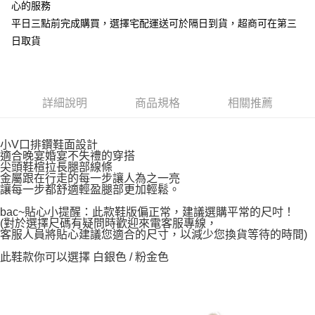
心的服務
平日三點前完成購買，選擇宅配運送可於隔日到貨，超商可在第三
日取貨
詳細說明
商品規格
相關推薦
小V口排鑽鞋面設計
適合晚宴婚宴不失禮的穿搭
尖頭鞋楦拉長腿部線條
金屬跟在行走的每一步讓人為之一亮
讓每一步都舒適輕盈腿部更加輕鬆。
bac~貼心小提醒：此款鞋版偏正常，建議選購平常的尺吋！
(對於選擇尺碼有疑問時歡迎來電客服專線，
客服人員將貼心建議您適合的尺寸，以減少您換貨等待的時間)
此鞋款你可以選擇 白銀色 / 粉金色