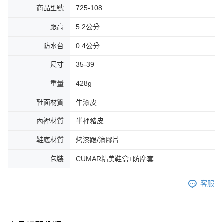
商品型號
725-108
跟高
5.2公分
防水台
0.4公分
尺寸
35-39
重量
428g
鞋面材質
牛漆皮
內裡材質
半裡豬皮
鞋底材質
烤漆跟/滴膠片
包裝
CUMAR精美鞋盒+防塵套
客服