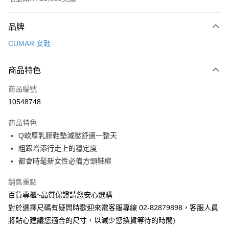
付款方式
品牌
信用卡一次付款
CUMAR 女鞋
LINE Pay
商品特色
Apple Pay
商品編號
街口支付
10548748
運送方式
商品特色
宅配
Q軟厚乳膠鞋墊減壓舒適一整天
每筆NT$90，滿NT$1,000(含以上)免運費
粗跟增添行走上的穩定度
都會時髦新女性必備方頭鞋楦
銷售重點
百貨專櫃~品質保證請您安心選購
對於選擇尺碼有疑問時歡迎來電客服專線 02-82879898，客服人員
將貼心建議您適合的尺寸，以減少您換貨等待的時間)