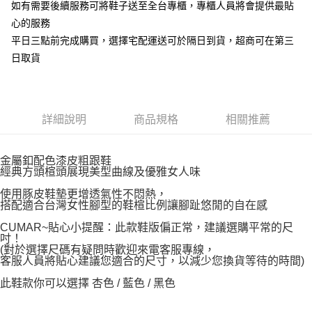
如有需要後續服務可將鞋子送至全台專櫃，專櫃人員將會提供最貼
心的服務
平日三點前完成購買，選擇宅配運送可於隔日到貨，超商可在第三
日取貨
詳細說明
商品規格
相關推薦
金屬釦配色漆皮粗跟鞋
經典方頭楦頭展現美型曲線及優雅女人味
使用豚皮鞋墊更增透氣性不悶熱，
搭配適合台灣女性腳型的鞋楦比例讓腳趾悠閒的自在感
CUMAR~貼心小提醒：此款鞋版偏正常，建議選購平常的尺
吋！
(對於選擇尺碼有疑問時歡迎來電客服專線，
客服人員將貼心建議您適合的尺寸，以減少您換貨等待的時間)
此鞋款你可以選擇 杏色 / 藍色 / 黑色