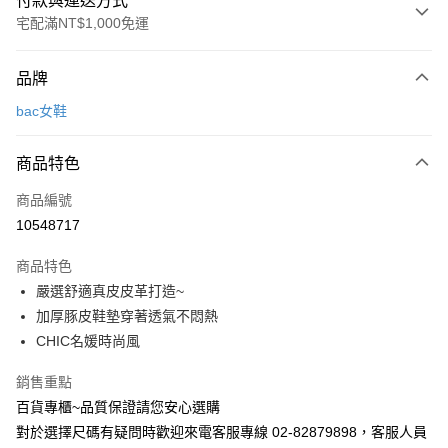
付款與運送方式
宅配滿NT$1,000免運
付款方式
品牌
信用卡一次付款
bac女鞋
LINE Pay
商品特色
Apple Pay
商品編號
街口支付
10548717
運送方式
商品特色
宅配
嚴選舒適真皮皮革打造~
每筆NT$90，滿NT$1,000(含以上)免運費
加厚豚皮鞋墊穿著透氣不悶熱
CHIC名媛時尚風
銷售重點
百貨專櫃~品質保證請您安心選購
對於選擇尺碼有疑問時歡迎來電客服專線 02-82879898，客服人員