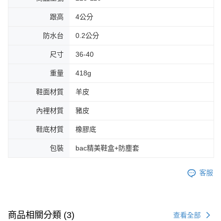
跟高
4公分
防水台
0.2公分
尺寸
36-40
重量
418g
鞋面材質
羊皮
內裡材質
豬皮
鞋底材質
橡膠底
包裝
bac精美鞋盒+防塵套
客服
商品相關分類 (3)
查看全部