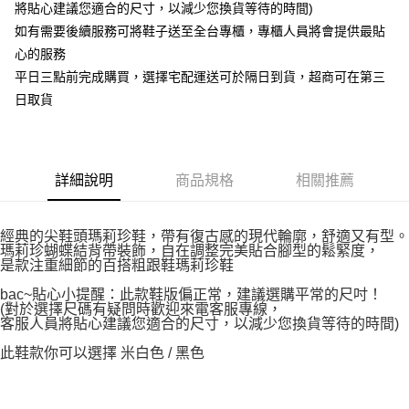
將貼心建議您適合的尺寸，以減少您換貨等待的時間)
如有需要後續服務可將鞋子送至全台專櫃，專櫃人員將會提供最貼
心的服務
平日三點前完成購買，選擇宅配運送可於隔日到貨，超商可在第三
日取貨
詳細說明
商品規格
相關推薦
經典的尖鞋頭瑪莉珍鞋，帶有復古感的現代輪廓，舒適又有型。
瑪莉珍蝴蝶結背帶裝飾，自在調整完美貼合腳型的鬆緊度，
是款注重細節的百搭粗跟鞋瑪莉珍鞋
bac~貼心小提醒：此款鞋版偏正常，建議選購平常的尺吋！
(對於選擇尺碼有疑問時歡迎來電客服專線，
客服人員將貼心建議您適合的尺寸，以減少您換貨等待的時間)
此鞋款你可以選擇 米白色 / 黑色