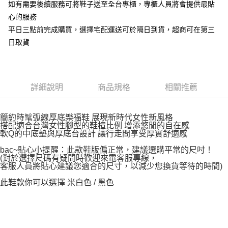
如有需要後續服務可將鞋子送至全台專櫃，專櫃人員將會提供最貼
心的服務
平日三點前完成購買，選擇宅配運送可於隔日到貨，超商可在第三
日取貨
詳細說明
商品規格
相關推薦
簡約時髦弧線厚底樂福鞋 展現新時代女性新風格
搭配適合台灣女性腳型的鞋楦比例 增添悠閒的自在感
軟Q的中底墊與厚底台設計 讓行走間享受厚實舒適感
bac~貼心小提醒：此款鞋版偏正常，建議選購平常的尺吋！
(對於選擇尺碼有疑問時歡迎來電客服專線，
客服人員將貼心建議您適合的尺寸，以減少您換貨等待的時間)
此鞋款你可以選擇 米白色 / 黑色