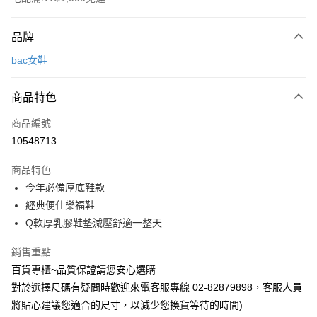
付款方式
品牌
信用卡一次付款
bac女鞋
LINE Pay
商品特色
Apple Pay
商品編號
街口支付
10548713
運送方式
商品特色
宅配
今年必備厚底鞋款
每筆NT$90，滿NT$1,000(含以上)免運費
經典便仕樂福鞋
Q軟厚乳膠鞋墊減壓舒適一整天
銷售重點
百貨專櫃~品質保證請您安心選購
對於選擇尺碼有疑問時歡迎來電客服專線 02-82879898，客服人員
將貼心建議您適合的尺寸，以減少您換貨等待的時間)