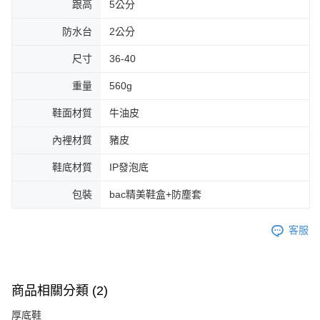
跟高
5公分
防水台
2公分
尺寸
36-40
重量
560g
鞋面材質
牛油皮
內裡材質
豬皮
鞋底材質
IP發泡底
包裝
bac精美鞋盒+防塵套
客服
商品相關分類 (2)
厚底鞋