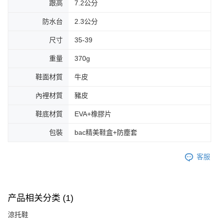
跟高
7.2公分
防水台
2.3公分
尺寸
35-39
重量
370g
鞋面材質
牛皮
內裡材質
豬皮
鞋底材質
EVA+橡膠片
包裝
bac精美鞋盒+防塵套
客服
产品相关分类 (1)
涼托鞋