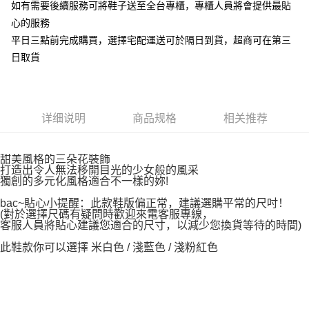
如有需要後續服務可將鞋子送至全台專櫃，專櫃人員將會提供最貼
心的服務
平日三點前完成購買，選擇宅配運送可於隔日到貨，超商可在第三
日取貨
详细说明
商品规格
相关推荐
甜美風格的三朵花裝飾
打造出令人無法移開目光的少女般的風采
獨創的多元化風格適合不一樣的妳!
bac~貼心小提醒：此款鞋版偏正常，建議選購平常的尺吋！
(對於選擇尺碼有疑問時歡迎來電客服專線，
客服人員將貼心建議您適合的尺寸，以減少您換貨等待的時間)
此鞋款你可以選擇 米白色 / 淺藍色 / 淺粉紅色