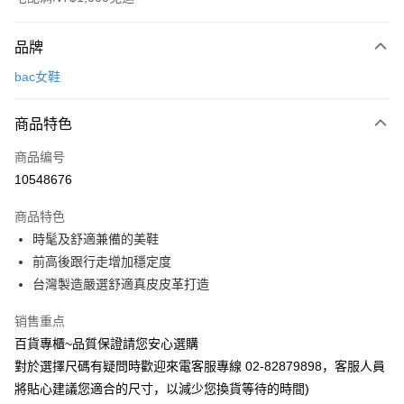
付款方式
品牌
信用卡一次付款
bac女鞋
LINE Pay
商品特色
Apple Pay
商品编号
街口支付
10548676
运送方式
商品特色
宅配
時髦及舒適兼備的美鞋
每笔NT$90，满NT$1,000(含以上)免运费
前高後跟行走增加穩定度
台灣製造嚴選舒適真皮皮革打造
销售重点
百貨專櫃~品質保證請您安心選購
對於選擇尺碼有疑問時歡迎來電客服專線 02-82879898，客服人員
將貼心建議您適合的尺寸，以減少您換貨等待的時間)