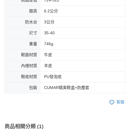
跟高
6.2公分
防水台
3公分
尺寸
35-40
重量
746g
鞋面材質
牛皮
內裡材質
羊皮
鞋底材質
PU發泡底
包裝
CUMAR精美鞋盒+防塵套
客服
商品相關分類 (1)