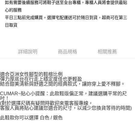
如有需要後續服務可將鞋子送至全台專櫃，專櫃人員將會提供最貼
心的服務
平日三點前完成購買，選擇宅配運送可於隔日到貨，超商可在第三
日取貨
詳細說明
商品規格
相關推薦
適合亞洲女性腳型的鞋楦比例
彈力厚底台在行走上穩定度佳也更輕盈
結合甜美清新與舒適之間的經典款式，讓妳穿上愛不釋腳。
CUMAR~貼心小提醒：此款鞋版偏正常，建議選購平常的尺
吋！
(對於選擇尺碼有疑問時歡迎來電客服專線，
客服人員將貼心建議您適合的尺寸，以減少您換貨等待的時間)
此鞋款你可以選擇 白色 / 銀色