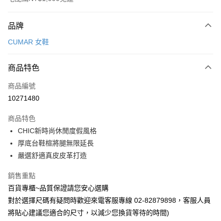
付款方式
品牌
信用卡一次付款
CUMAR 女鞋
LINE Pay
商品特色
Apple Pay
商品編號
街口支付
10271480
運送方式
商品特色
宅配
CHIC新時尚休閒度假風格
每筆NT$90，滿NT$1,000(含以上)免運費
厚底台鞋楦將腿無限延長
嚴選舒適真皮皮革打造
銷售重點
百貨專櫃~品質保證請您安心選購
對於選擇尺碼有疑問時歡迎來電客服專線 02-82879898，客服人員
將貼心建議您適合的尺寸，以減少您換貨等待的時間)