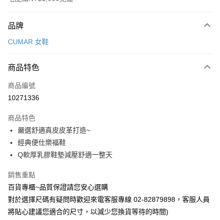
付款方式
品牌
信用卡一次付款
CUMAR 女鞋
LINE Pay
商品特色
Apple Pay
商品編號
街口支付
10271336
運送方式
商品特色
宅配
嚴選舒適真皮皮革打造~
每筆NT$90，滿NT$1,000(含以上)免運費
經典便仕樂福鞋
Q軟厚乳膠鞋墊減壓舒適一整天
銷售重點
百貨專櫃~品質保證請您安心選購
對於選擇尺碼有疑問時歡迎來電客服專線 02-82879898，客服人員
將貼心建議您適合的尺寸，以減少您換貨等待的時間)