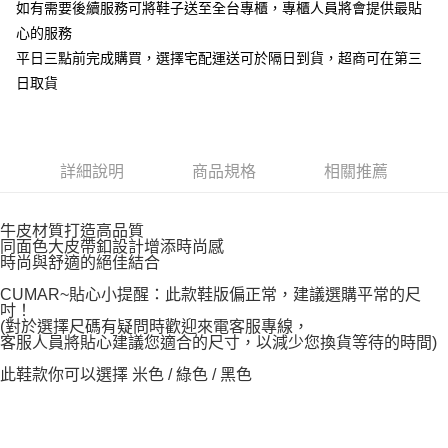
如有需要後續服務可將鞋子送至全台專櫃，專櫃人員將會提供最貼
心的服務
平日三點前完成購買，選擇宅配運送可於隔日到貨，超商可在第三
日取貨
詳細說明
商品規格
相關推薦
牛皮材質打造高品質
同面色大皮帶釦設計增添時尚感
時尚與舒適的絕佳結合
CUMAR~貼心小提醒：此款鞋版偏正常，建議選購平常的尺
吋！
(對於選擇尺碼有疑問時歡迎來電客服專線，
客服人員將貼心建議您適合的尺寸，以減少您換貨等待的時間)
此鞋款你可以選擇 米色 / 綠色 / 黑色