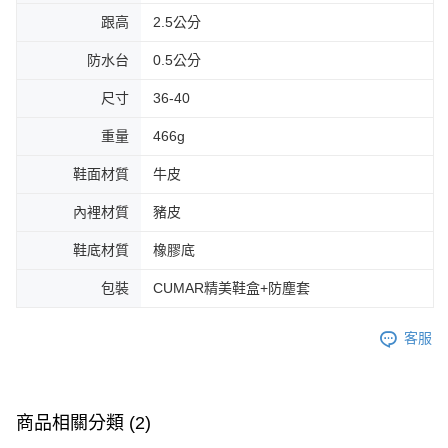
跟高
2.5公分
防水台
0.5公分
尺寸
36-40
重量
466g
鞋面材質
牛皮
內裡材質
豬皮
鞋底材質
橡膠底
包裝
CUMAR精美鞋盒+防塵套
客服
商品相關分類 (2)