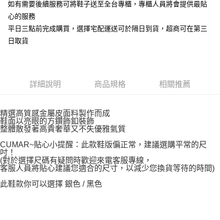
如有需要後續服務可將鞋子送至全台專櫃，專櫃人員將會提供最貼
心的服務
平日三點前完成購買，選擇宅配運送可於隔日到貨，超商可在第三
日取貨
詳細說明
商品規格
相關推薦
精選高質感金屬皮面料製作而成
鞋面以亮眼的方鑽飾釦裝飾
整體散發著高貴奢華又不失優雅氣質
CUMAR~貼心小提醒：此款鞋版偏正常，建議選購平常的尺
吋！
(對於選擇尺碼有疑問時歡迎來電客服專線，
客服人員將貼心建議您適合的尺寸，以減少您換貨等待的時間)
此鞋款你可以選擇 銀色 / 黑色