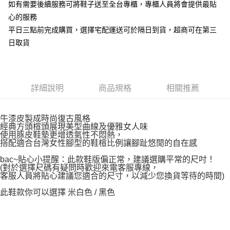
如有需要後續服務可將鞋子送至全台專櫃，專櫃人員將會提供最貼
心的服務
平日三點前完成購買，選擇宅配運送可於隔日到貨，超商可在第三
日取貨
詳細說明
商品規格
相關推薦
牛漆皮製成時尚復古風格
經典方頭楦頭展現美型曲線及優雅女人味
使用豚皮鞋墊更增透氣性不悶熱，
搭配適合台灣女性腳型的鞋楦比例讓腳趾悠閒的自在感
bac~貼心小提醒：此款鞋版偏正常，建議選購平常的尺吋！
(對於選擇尺碼有疑問時歡迎來電客服專線，
客服人員將貼心建議您適合的尺寸，以減少您換貨等待的時間)
此鞋款你可以選擇 米白色 / 黑色