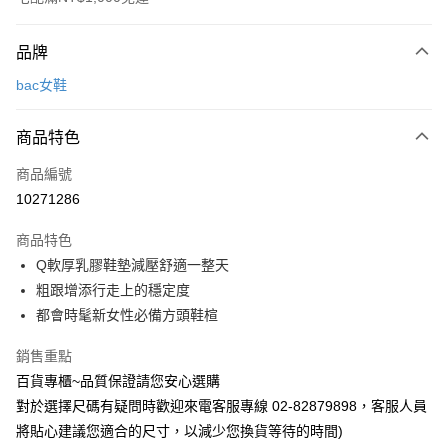
付款方式
品牌
信用卡一次付款
bac女鞋
LINE Pay
商品特色
Apple Pay
商品編號
街口支付
10271286
運送方式
商品特色
宅配
Q軟厚乳膠鞋墊減壓舒適一整天
每筆NT$90，滿NT$1,000(含以上)免運費
粗跟增添行走上的穩定度
都會時髦新女性必備方頭鞋楦
銷售重點
百貨專櫃~品質保證請您安心選購
對於選擇尺碼有疑問時歡迎來電客服專線 02-82879898，客服人員
將貼心建議您適合的尺寸，以減少您換貨等待的時間)