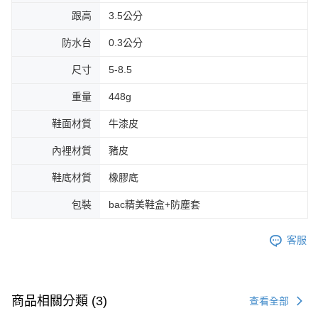
跟高
3.5公分
防水台
0.3公分
尺寸
5-8.5
重量
448g
鞋面材質
牛漆皮
內裡材質
豬皮
鞋底材質
橡膠底
包裝
bac精美鞋盒+防塵套
客服
商品相關分類 (3)
查看全部