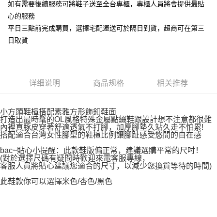
如有需要後續服務可將鞋子送至全台專櫃，專櫃人員將會提供最貼
心的服務
平日三點前完成購買，選擇宅配運送可於隔日到貨，超商可在第三
日取貨
详细说明
商品规格
相关推荐
小方頭鞋楦搭配素雅方形飾釦鞋面
打造出最時髦的OL風格特殊金屬點綴鞋跟設計想不注意都很難
內裡真豚皮穿著舒適透氣不打腳，加厚腳墊久站久走不怕累!
搭配適合台灣女性腳型的鞋楦比例讓腳趾感受悠閒的自在感
bac~貼心小提醒：此款鞋版偏正常，建議選購平常的尺吋！
(對於選擇尺碼有疑問時歡迎來電客服專線，
客服人員將貼心建議您適合的尺寸，以減少您換貨等待的時間)
此鞋款你可以選擇米色/杏色/黑色