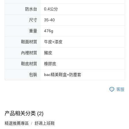
防水台
0.4公分
尺寸
35-40
重量
476g
鞋面材質
牛皮+漆皮
內裡材質
豬皮
鞋底材質
橡膠底
包裝
bac精美鞋盒+防塵套
客服
产品相关分类 (2)
精選推薦專區
舒適上班鞋