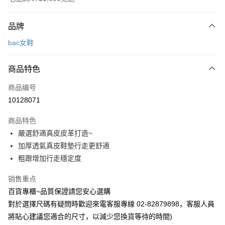
付款方式
品牌
信用卡一次付款
bac女鞋
LINE Pay
商品特色
Apple Pay
商品编号
街口支付
10128071
运送方式
商品特色
宅配
嚴選舒適真皮皮革打造~
每笔NT$90，满NT$1,000(含以上)免运费
加厚透氣真皮鞋墊行走更舒適
粗跟增加行走穩定度
销售重点
百貨專櫃~品質保證請您安心選購
對於選擇尺碼有疑問時歡迎來電客服專線 02-82879898，客服人員
將貼心建議您適合的尺寸，以減少您換貨等待的時間)