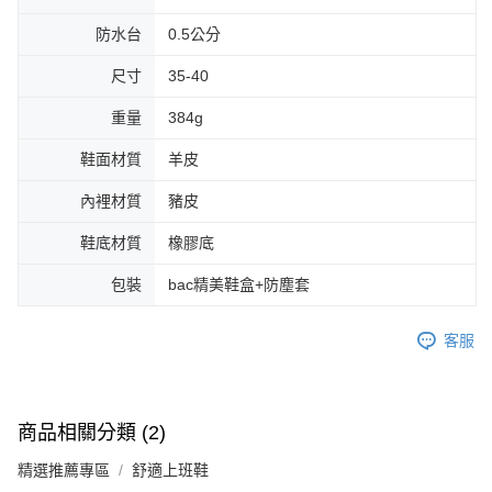
防水台
0.5公分
尺寸
35-40
重量
384g
鞋面材質
羊皮
內裡材質
豬皮
鞋底材質
橡膠底
包裝
bac精美鞋盒+防塵套
客服
商品相關分類 (2)
精選推薦專區
舒適上班鞋