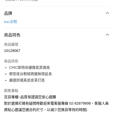
付款方式
品牌
信用卡一次付款
bac女鞋
LINE Pay
商品特色
Apple Pay
商品編號
街口支付
10128067
運送方式
商品特色
宅配
CHIC新時尚優雅氣質風格
每筆NT$90，滿NT$1,000(含以上)免運費
楔型底台鞋楦將腿無限延長
嚴選舒適真皮皮革打造
銷售重點
百貨專櫃~品質保證請您安心選購
對於選擇尺碼有疑問時歡迎來電客服專線 02-82879898，客服人員
將貼心建議您適合的尺寸，以減少您換貨等待的時間)