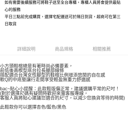
如有需要後續服務可將鞋子送至全台專櫃，專櫃人員將會提供最貼
心的服務
平日三點前完成購買，選擇宅配運送可於隔日到貨，超商可在第三
日取貨
詳細說明
商品規格
相關推薦
小方頭鞋楦總是有著時尚必備要素，
前低後高楔型底台拉長腿部線條
搭配適合台灣女性腳型的鞋楦比例增添悠閒的自在感
軟Q的中底墊讓行走間享受輕盈無重力舒適感
bac~貼心小提醒：此款鞋版偏正常，建議選購平常的尺吋！
(對於選擇尺碼有疑問時歡迎來電客服專線，
客服人員將貼心建議您適合的尺寸，以減少您換貨等待的時間)
此鞋款你可以選擇杏色/藍色/黑色