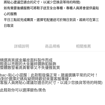
將貼心建議您適合的尺寸，以減少您換貨等待的時間)
如有需要後續服務可將鞋子送至全台專櫃，專櫃人員將會提供最貼
心的服務
平日三點前完成購買，選擇宅配運送可於隔日到貨，超商可在第三
日取貨
詳細說明
商品規格
相關推薦
精選高質感金屬皮面料製作而成
鞋面以亮眼的大金屬碎鑽飾釦裝飾
整體散發著高貴奢華又不失優雅氣質
bac~貼心小提醒：此款鞋版偏正常，建議選購平常的尺吋！
(對於選擇尺碼有疑問時歡迎來電客服專線，
客服人員將貼心建議您適合的尺寸，以減少您換貨等待的時間)
此鞋款你可以選擇銀色/黑色