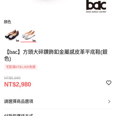
顏色
【bac】方頭大碎鑽飾釦金屬感皮革平底鞋(銀
色)
宅配滿NT$1,000免運
NT$5,680
NT$2,980
請選擇商品選項