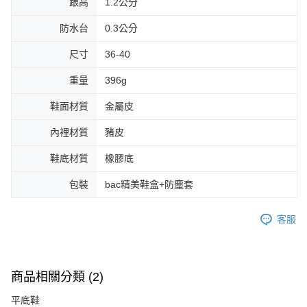
跟高
1.2公分
防水台
0.3公分
尺寸
36-40
重量
396g
鞋面材質
金屬皮
內裡材質
豬皮
鞋底材質
橡膠底
包裝
bac精美鞋盒+防塵套
客服
商品相關分類 (2)
平底鞋