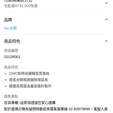
付款與運送方式
宅配滿NT$1,000免運
付款方式
品牌
信用卡一次付款
bac女鞋
LINE Pay
商品特色
Apple Pay
商品編號
街口支付
10128061
運送方式
商品特色
宅配
CHIC新時尚優雅氣質風格
每筆NT$90，滿NT$1,000(含以上)免運費
厚底台鞋楦將腿無限延長
精選高質感金屬皮面料製作
銷售重點
百貨專櫃~品質保證請您安心選購
對於選擇尺碼有疑問時歡迎來電客服專線 02-82879898，客服人員