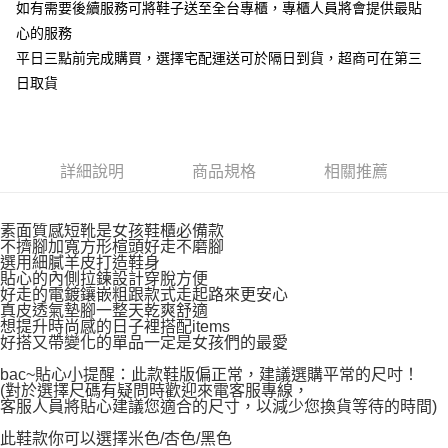
如有需要後續服務可將鞋子送至全台專櫃，專櫃人員將會提供最貼
心的服務
平日三點前完成購買，選擇宅配運送可於隔日到貨，超商可在第三
日取貨
詳細說明
商品規格
相關推薦
素面質感短靴是女孩鞋櫃必備款
不擠腳加寬方形楦頭好走不磨腳
選用細膩羊皮打造鞋身
貼心的內側拉鍊設計穿脫方便
好走的電鍍鑲嵌粗跟款式走起路來更安心
真皮透氣墊腳一整天乾爽舒適
想提升時尚感的日子裡搭配items
好搭又帶變化的單品一定是女孩們的最愛
bac~貼心小提醒：此款鞋版偏正常，建議選購平常的尺吋！
(對於選擇尺碼有疑問時歡迎來電客服專線，
客服人員將貼心建議您適合的尺寸，以減少您換貨等待的時間)
此鞋款你可以選擇米色/杏色/黑色