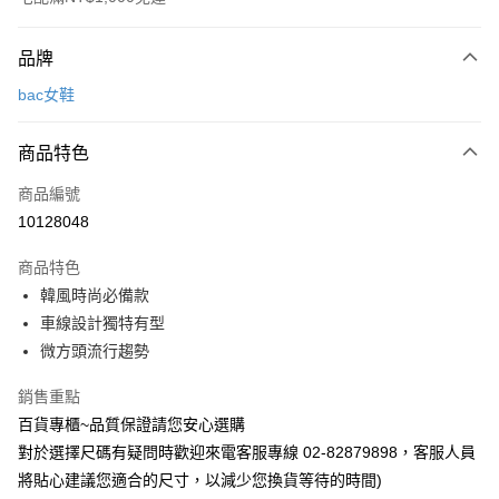
付款方式
品牌
信用卡一次付款
bac女鞋
LINE Pay
商品特色
Apple Pay
商品編號
街口支付
10128048
運送方式
商品特色
宅配
韓風時尚必備款
每筆NT$90，滿NT$1,000(含以上)免運費
車線設計獨特有型
微方頭流行趨勢
銷售重點
百貨專櫃~品質保證請您安心選購
對於選擇尺碼有疑問時歡迎來電客服專線 02-82879898，客服人員
將貼心建議您適合的尺寸，以減少您換貨等待的時間)