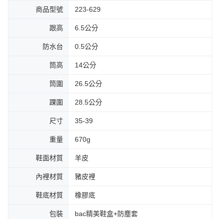
商品型號
223-629
跟高
6.5公分
防水台
0.5公分
筒高
14公分
筒圍
26.5公分
踝圍
28.5公分
尺寸
35-39
重量
670g
鞋面材質
羊皮
內裡材質
豬皮裡
鞋底材質
橡膠底
包裝
bac精美鞋盒+防塵套