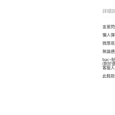
詳細
金蔥閃
懶人彈
微厚底
無論通
bac
(對於
客服人
此鞋款你