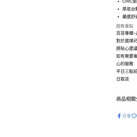
CHI
運送方式
厚底台
宅配
嚴選舒
每筆NT$9
銷售重點
百貨專櫃
對於選擇尺
將貼心建
如有需要
心的服務
平日三點
日取貨
商品相關分
休閒鞋
分享