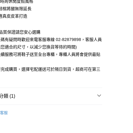
C新時尚休閒度假風格
鞋楦將腿無限延長
適真皮皮革打造
0，滿NT$1,000(含以上)免運費
~品質保證請您安心選購
碼有疑問時歡迎來電客服專線 02-82879898，客服人員
議您適合的尺寸，以減少您換貨等待的時間)
後續服務可將鞋子送至全台專櫃，專櫃人員將會提供最貼
前完成購買，選擇宅配運送可於隔日到貨，超商可在第三
類 (1)
客服