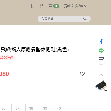
0
中文 (繁體)
c】飛織懶人厚底氣墊休閒鞋(黑色)
1,000免運
980
36
37
38
39
40