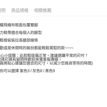
說明
商品規格
相關推薦
耀飛織布鞋面包覆雙腳
力鞋帶適合每個人的腳型
鞋楦偷偷拉長腿部線條
勤或是休閒時的裝扮都能輕鬆駕馭的款~~~~
~貼心小提醒：此款鞋版偏正常，建議選購平常的尺吋！
選擇尺碼有疑問時歡迎來電客服專線，
員將貼心建議您適合的尺寸，以減少您換貨等待的時間)
可以選擇 紫色3 / 灰色8 / 黑色9