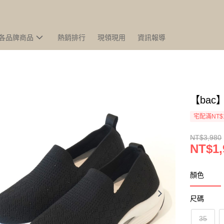
各品牌商品
熱銷排行
現領現用
資訊報導
【ba
宅配滿NT$
NT$3,980
NT$1,
顏色
尺碼
35