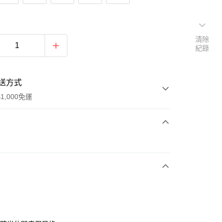
清除
紀錄
送方式
1,000免運
次付款